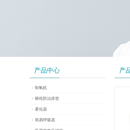
产品中心
产
制氧机
褥疮防治床垫
雾化器
简易呼吸器