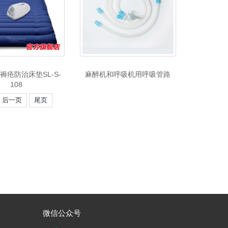
褥疮防治床垫SL-S-
麻醉机和呼吸机用呼吸管路
108
后一页
尾页
微信公众号